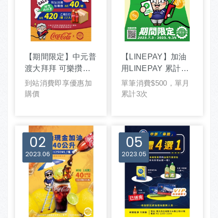
【期間限定】中元普
【LINEPAY】加油
渡大拜拜 可樂攢來
用LINEPAY 累計享
拜
回饋
到站消費即享優惠加
單筆消費$500，單月
購價
累計3次
02
05
2023
06
2023
05