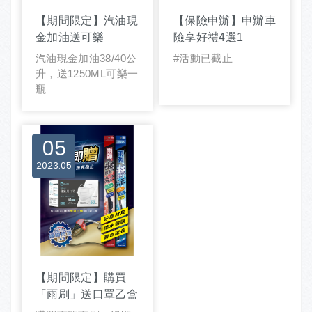
【期間限定】汽油現
【保險申辦】申辦車
金加油送可樂
險享好禮4選1
汽油現金加油38/40公
#活動已截止
升，送1250ML可樂一
瓶
05
2023
05
【期間限定】購買
「雨刷」送口罩乙盒