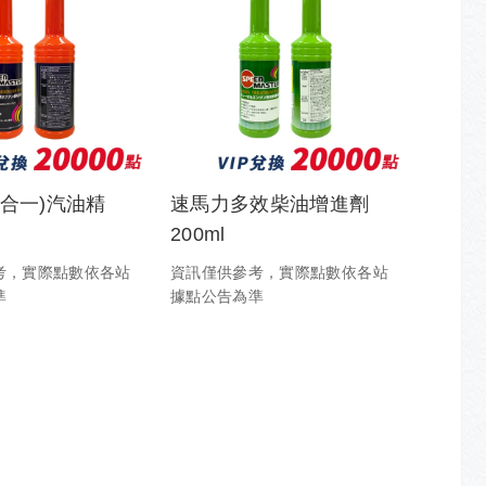
三合一)汽油精
速馬力多效柴油增進劑
200ml
考，實際點數依各站
資訊僅供參考，實際點數依各站
準
據點公告為準