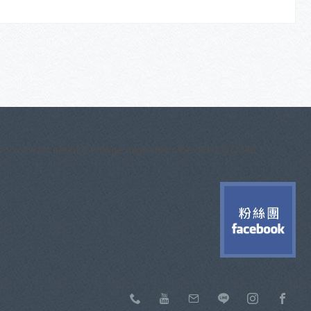
ps://www.facebook.com/jge.oilgroup?mibextid=LQQJ4d