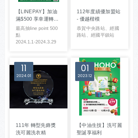
【LINEPAY】加油
112年度績優加盟站
滿$500 享幸運轉轉
- 優越楷模
樂一次
最高抽line point 500
恭賀中央路站、經國
點
路站、經國平鎮站
2024.1.1-2024.3.29
11
01
2024
01
2023
12
111年 轉型先鋒獎
【中油生技】洗可麗
洗可麗洗衣精
聖誕享福利