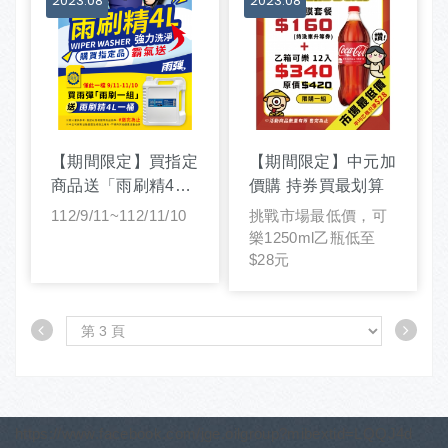
2023
08
2023
08
【期間限定】買指定
【期間限定】中元加
商品送「雨刷精4L
價購 持券買最划算
一桶」
112/9/11~112/11/10
挑戰市場最低價，可
樂1250ml乙瓶低至
$28元
https://www.facebook.com/jge.oilgroup?mibextid=LQQJ4d