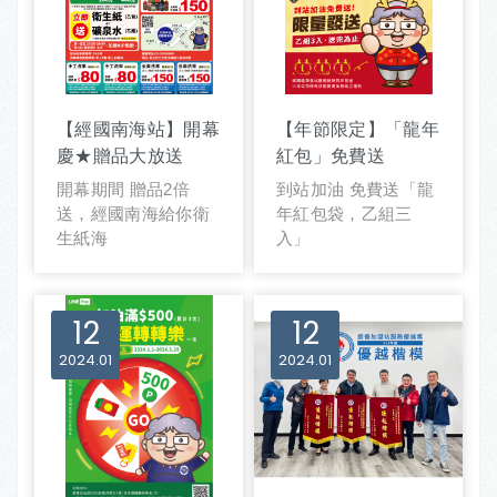
【經國南海站】開幕
【年節限定】「龍年
慶★贈品大放送
紅包」免費送
開幕期間 贈品2倍
到站加油 免費送「龍
送，經國南海給你衛
年紅包袋，乙組三
生紙海
入」
12
12
2024
01
2024
01