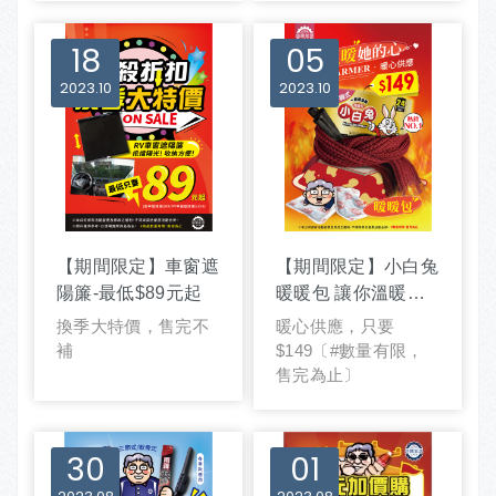
18
05
2023
10
2023
10
【期間限定】車窗遮
【期間限定】小白兔
陽簾-最低$89元起
暖暖包 讓你溫暖她
的心
換季大特價，售完不
暖心供應，只要
補
$149〔#數量有限，
售完為止〕
30
01