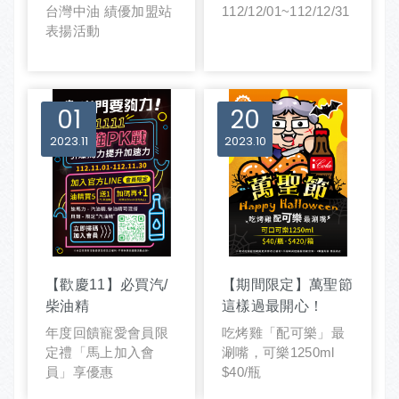
台灣中油 績優加盟站
112/12/01~112/12/31
表揚活動
01
20
2023
11
2023
10
【歡慶11】必買汽/
【期間限定】萬聖節
柴油精
這樣過最開心！
年度回饋寵愛會員限
吃烤雞「配可樂」最
定禮「馬上加入會
涮嘴，可樂1250ml
員」享優惠
$40/瓶