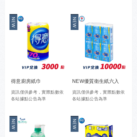
得意廚房紙巾
NEW優質衛生紙六入
資訊僅供參考，實際點數依
資訊僅供參考，實際點數依
各站據點公告為準
各站據點公告為準