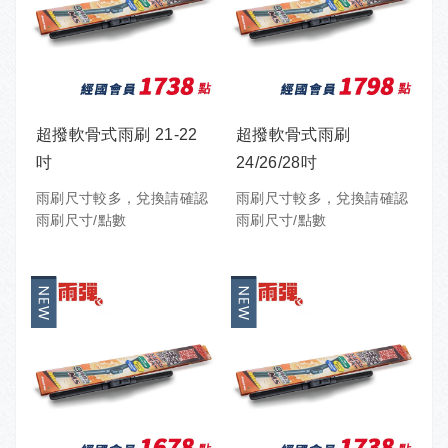
超撥軟骨式雨刷 21-22
超撥軟骨式雨刷
吋
24/26/28吋
雨刷尺寸較多，兌換請確認
雨刷尺寸較多，兌換請確認
雨刷尺寸/點數
雨刷尺寸/點數