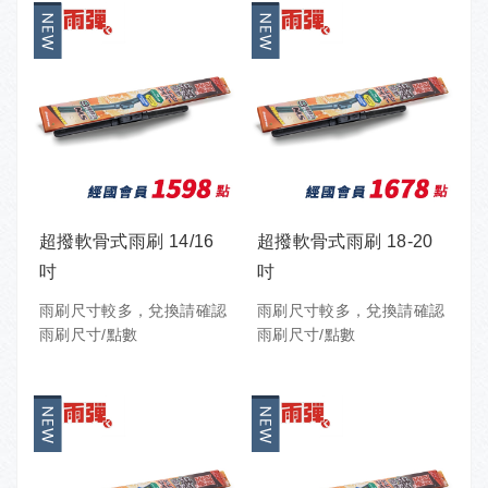
超撥軟骨式雨刷 14/16
超撥軟骨式雨刷 18-20
吋
吋
雨刷尺寸較多，兌換請確認
雨刷尺寸較多，兌換請確認
雨刷尺寸/點數
雨刷尺寸/點數