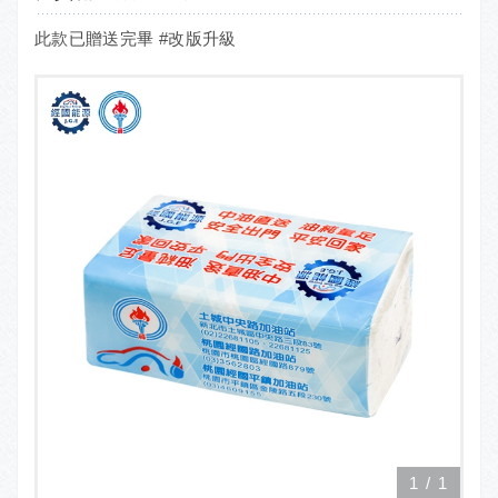
此款已贈送完畢 #改版升級
1
/
1