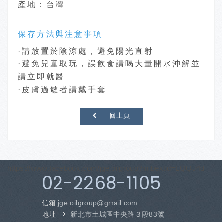
產地：台灣
保存方法與注意事項
·請放置於陰涼處，避免陽光直射
·避免兒童取玩，誤飲食請喝大量開水沖解並
請立即就醫
·皮膚過敏者請戴手套
回上頁
https://www.facebook.com/jge.oilgroup?mibextid=LQQJ4d
02-2268-1105
信箱
jge.oilgroup
@gmail.com
地址
新北市土城區中央路３段83號