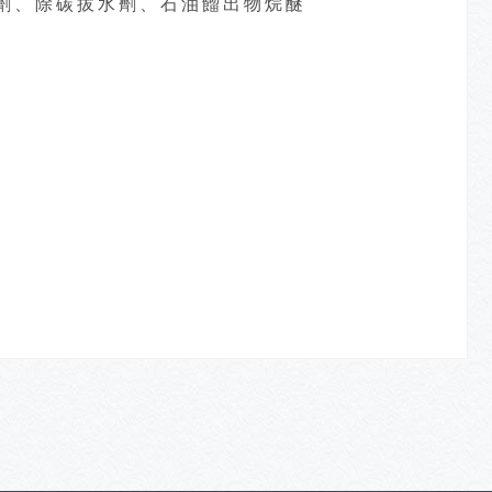
劑、除碳拔水劑、石油餾出物烷醚