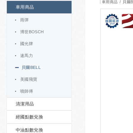
車用商品
貝爾B
車用商品
雨彈
博世BOSCH
國光牌
速馬力
貝爾BELL
美國飛寶
噴師傅
清潔用品
經國點數兌換
中油點數兌換