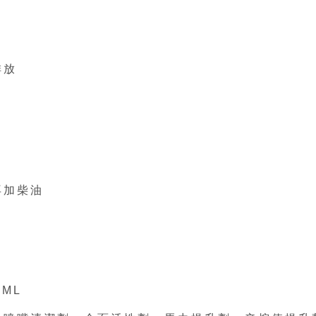
排放
再加柴油
0ML