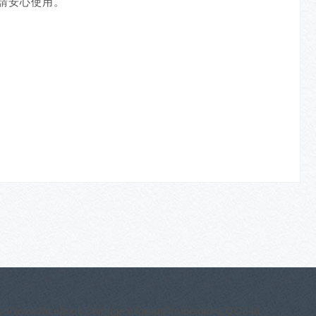
請安心使用。
ps://www.facebook.com/jge.oilgroup?mibextid=LQQJ4d