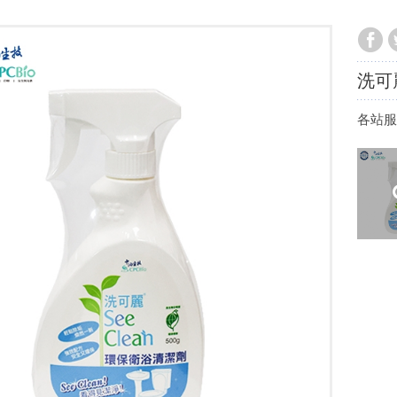
洗可
各站