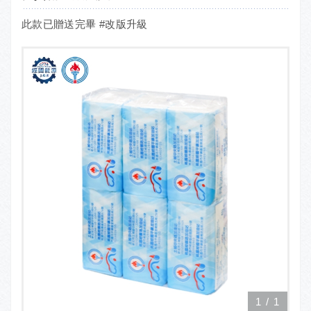
此款已贈送完畢 #改版升級
1
/
1