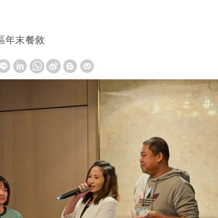
區年末餐敘