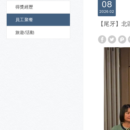
08
得獎經歷
2026
02
員工聚餐
【尾牙】北
旅遊/活動