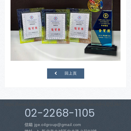
回上頁
https://www.facebook.com/jge.oilgroup?mibextid=LQQJ4d
02-2268-1105
信箱
jge.oilgroup
@gmail.com