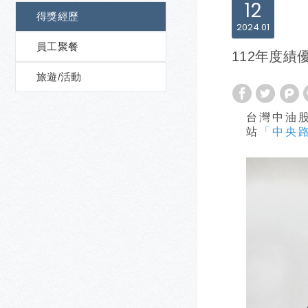
12
得獎經歷
2024
01
員工聚餐
112年度績
旅遊/活動
台灣中油
站
「中央